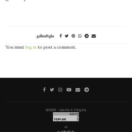
ᲒᲐᲖᲘᲐᲠᲔᲑᲐ
You must
log in
to post a comment.
@2019 - Alo.Ge & Csrg.Ge