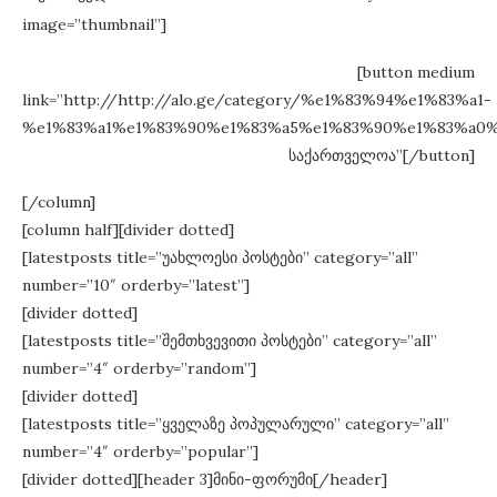
image=”thumbnail”]
[button medium
link=”http://http://alo.ge/category/%e1%83%94%e1%83%a1-
%e1%83%a1%e1%83%90%e1%83%a5%e1%83%90%e1%83%a0%e
საქართველოა”[/button]
[/column]
[column half][divider dotted]
[latestposts title=”უახლოესი პოსტები” category=”all”
number=”10″ orderby=”latest”]
[divider dotted]
[latestposts title=”შემთხვევითი პოსტები” category=”all”
number=”4″ orderby=”random”]
[divider dotted]
[latestposts title=”ყველაზე პოპულარული” category=”all”
number=”4″ orderby=”popular”]
[divider dotted][header 3]მინი-ფორუმი[/header]