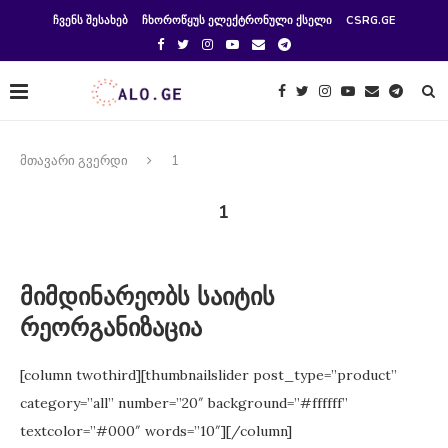
ᲩᲕᲔᲜᲡ ᲨᲔᲡᲐᲮᲔᲑ
ᲩᲮᲝᲠᲝᲬᲧᲣᲡ ᲔᲚᲔᲥᲢᲠᲝᲜᲣᲚᲘ ᲥᲡᲔᲚᲘ
CSRG.GE
მთავარი გვერდი
1
1
მიმდინარეობს საიტის
რეორგანიზაცია
[column twothird][thumbnailslider post_type=”product”
category=”all” number=”20″ background=”#ffffff”
textcolor=”#000″ words=”10″][/column]