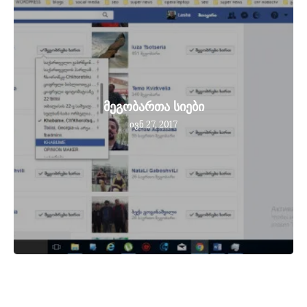
მეგობართა სიები
ივნ 27, 2017