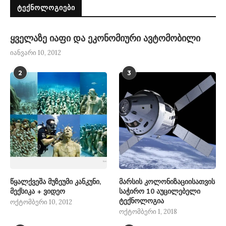
ᲢᲔᲥᲜᲝᲚᲝᲒᲘᲔᲑᲘ
ყველაზე იაფი და ეკონომიური ავტომობილი
იანვარი 10, 2012
2
3
წყალქვეშა მუზეუმი კანკუნი,
მარსის კოლონიზაციისათვის
მექსიკა + ვიდეო
საჭირო 10 აუცილებელი
ტექნოლოგია
ოქტომბერი 10, 2012
ოქტომბერი 1, 2018