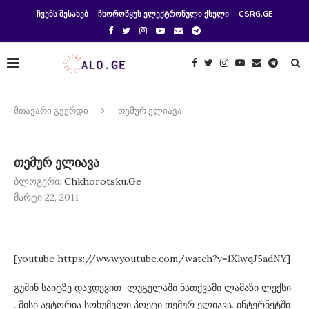
ᲩᲕᲔᲜᲡ ᲨᲔᲡᲐᲮᲔᲑ
ᲩᲮᲝᲠᲝᲬᲧᲣᲡ ᲔᲚᲔᲥᲢᲠᲝᲜᲣᲚᲘ ᲥᲡᲔᲚᲘ
CSRG.GE
მთავარი გვერდი
თემურ ელიავა
თემურ ელიავა
ბლოგერი:
Chkhorotsku.Ge
მარტი 22, 2011
[youtube https://www.youtube.com/watch?v=1XlwqJ5adNY]
გუშინ საიტზე დავდევით ლუგელაში ნათქვამი ლამაზი ლექსი
. მისი ავტორია სოხუმელი პოეტი თემურ ელიავა. ინტერნეტში