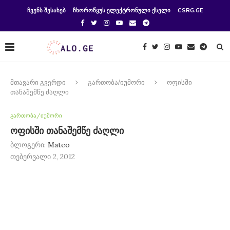
ᲩᲕᲔᲜᲡ ᲨᲔᲡᲐᲮᲔᲑ
ᲩᲮᲝᲠᲝᲬᲧᲣᲡ ᲔᲚᲔᲥᲢᲠᲝᲜᲣᲚᲘ ᲥᲡᲔᲚᲘ
CSRG.GE
მთავარი გვერდი
გართობა/იუმორი
ოფისში
თანაშემწე ძაღლი
გართობა/იუმორი
ოფისში თანაშემწე ძაღლი
ბლოგერი:
Mateo
თებერვალი 2, 2012