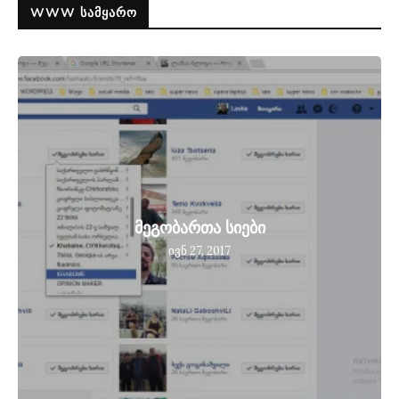
WWW ᲡᲐᲛᲧᲐᲠᲝ
მეგობართა სიები
ივნ 27, 2017