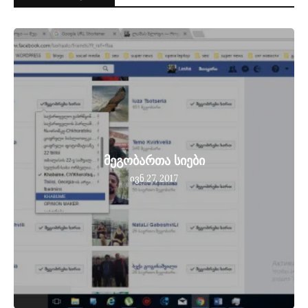
მეგობართა სიები
ივნ 27, 2017