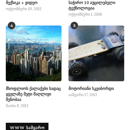
მექსიკა + ვიდეო
საჭირო 10 აუცილებელი
ტექნოლოგია
ოქტომბერი 10, 2012
ოქტომბერი 1, 2018
4
5
მსოფლიოს ქალაქები სადაც
მოტორიანი სკეიბორდი
ყველაზე მეტი მაღლივი
იანვარი 17, 2012
შენობაა
მაისი 8, 2012
WWW ᲡᲐᲛᲧᲐᲠᲝ