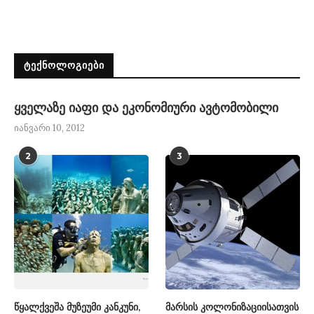
ᲢᲔᲥᲜᲝᲚᲝᲒᲘᲔᲑᲘ
ყველაზე იაფი და ეკონომიური ავტომობილი
იანვარი 10, 2012
2
3
წყალქვეშა მუზეუმი კანკუნი,
მარსის კოლონიზაციისათვის