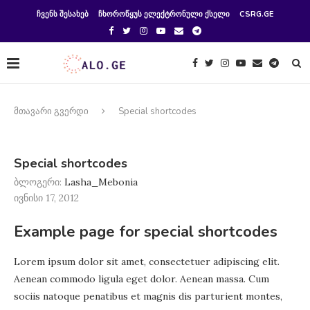
ᲩᲕᲔᲜᲡ ᲨᲔᲡᲐᲮᲔᲑ
ᲩᲮᲝᲠᲝᲬᲧᲣᲡ ᲔᲚᲔᲥᲢᲠᲝᲜᲣᲚᲘ ᲥᲡᲔᲚᲘ
CSRG.GE
მთავარი გვერდი
Special shortcodes
Special shortcodes
ბლოგერი:
Lasha_Mebonia
ივნისი 17, 2012
Example page for special shortcodes
Lorem ipsum dolor sit amet, consectetuer adipiscing elit.
Aenean commodo ligula eget dolor. Aenean massa. Cum
sociis natoque penatibus et magnis dis parturient montes,