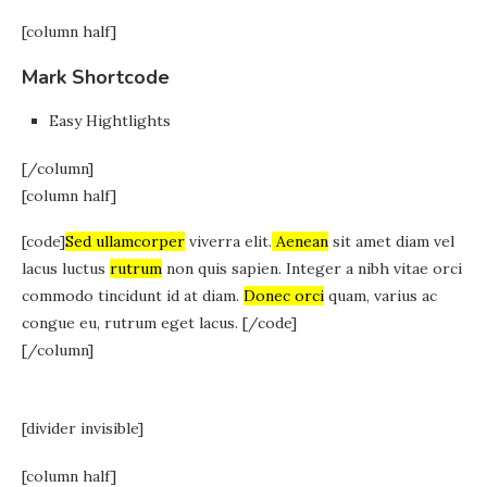
[column half]
Mark Shortcode
Easy Hightlights
[/column]
[column half]
[code]
Sed ullamcorper
viverra elit.
Aenean
sit amet diam vel
lacus luctus
rutrum
non quis sapien. Integer a nibh vitae orci
commodo tincidunt id at diam.
Donec orci
quam, varius ac
congue eu, rutrum eget lacus. [/code]
[/column]
[divider invisible]
[column half]