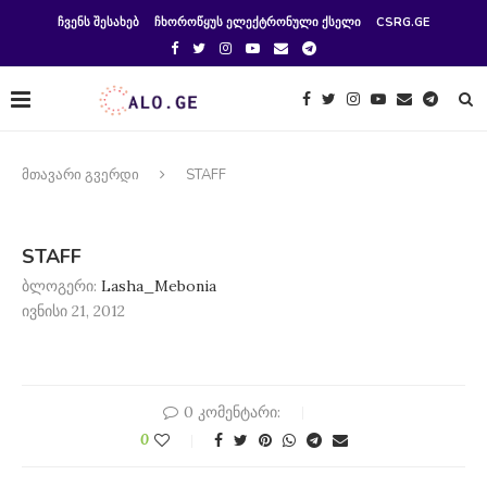
ᲩᲕᲔᲜᲡ ᲨᲔᲡᲐᲮᲔᲑ
ᲩᲮᲝᲠᲝᲬᲧᲣᲡ ᲔᲚᲔᲥᲢᲠᲝᲜᲣᲚᲘ ᲥᲡᲔᲚᲘ
CSRG.GE
მთავარი გვერდი
STAFF
STAFF
ბლოგერი:
Lasha_Mebonia
ივნისი 21, 2012
0 კომენტარი:
0