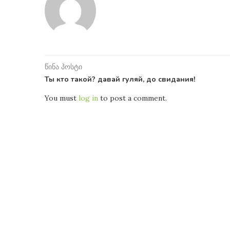
წინა პოსტი
Ты кто такой? давай гуляй, до свидания!
You must
log in
to post a comment.