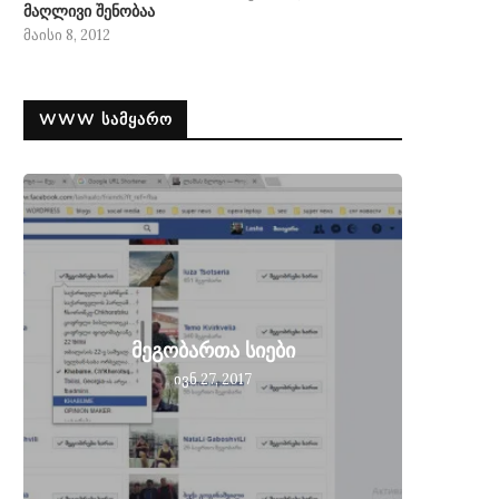
მაღლივი შენობაა
მაისი 8, 2012
WWW ᲡᲐᲛᲧᲐᲠᲝ
მეგობ
მეგობართა სიები
მიღებ
ივნ 27, 2017