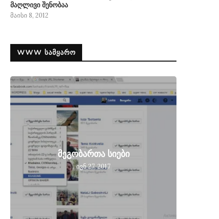
მაღლივი შენობაა
მაისი 8, 2012
WWW ᲡᲐᲛᲧᲐᲠᲝ
მეგობ
მეგობართა სიები
მიღებ
ივნ 27, 2017