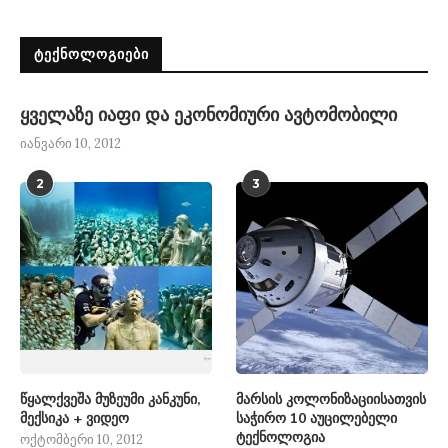
ᲢᲔᲥᲜᲝᲚᲝᲒᲘᲔᲑᲘ
ყველაზე იაფი და ეკონომიური ავტომობილი
იანვარი 10, 2012
2
3
წყალქვეშა მუზეუმი კანკუნი,
მარსის კოლონიზაციისათვის
მექსიკა + ვიდეო
საჭირო 10 აუცილებელი
ტექნოლოგია
ოქტომბერი 10, 2012