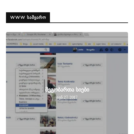
WWW ᲡᲐᲛᲧᲐᲠᲝ
მეგობართა სიები
ივნ 27, 2017