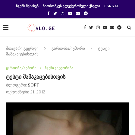
ᲩᲕᲔᲜᲡ ᲨᲔᲡᲐᲮᲔᲑ
ᲩᲮᲝᲠᲝᲬᲧᲣᲡ ᲔᲚᲔᲥᲢᲠᲝᲜᲣᲚᲘ ᲥᲡᲔᲚᲘ
CSRG.GE
მთავარი გვერდი
გართობა/იუმორი
ტესტი
მამაკაცებისთვის
გართობა/იუმორი
ჩვენი ვიქტორინა
ტესტი მამაკაცებისთვის
ბლოგერი:
SOFT
ოქტომბერი 21, 2012