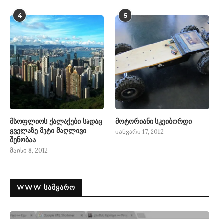
4
5
მსოფლიოს ქალაქები სადაც
მოტორიანი სკეიბორდი
ყველაზე მეტი მაღლივი
იანვარი 17, 2012
შენობაა
მაისი 8, 2012
WWW ᲡᲐᲛᲧᲐᲠᲝ