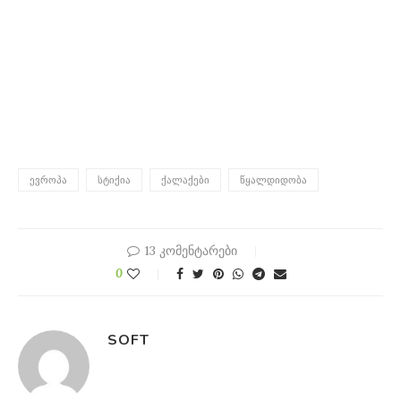
ᲔᲕᲠᲝᲞᲐ
ᲡᲢᲘᲥᲘᲐ
ᲥᲐᲚᲐᲥᲔᲑᲘ
ᲬᲧᲐᲚᲓᲘᲓᲝᲑᲐ
13 კომენტარები
0
SOFT