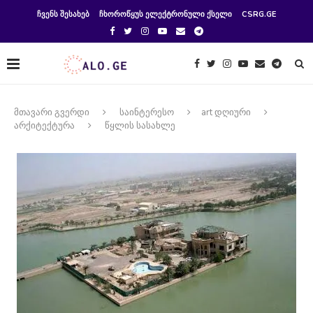
ᲩᲕᲔᲜᲡ ᲨᲔᲡᲐᲮᲔᲑ
ᲩᲮᲝᲠᲝᲬᲧᲣᲡ ᲔᲚᲔᲥᲢᲠᲝᲜᲣᲚᲘ ᲥᲡᲔᲚᲘ
CSRG.GE
მთავარი გვერდი
საინტერესო
art დღიური
არქიტექტურა
წყლის სასახლე