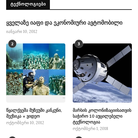
ᲢᲔᲥᲜᲝᲚᲝᲒᲘᲔᲑᲘ
ყველაზე იაფი და ეკონომიური ავტომობილი
იანვარი 10, 2012
2
3
წყალქვეშა მუზეუმი კანკუნი,
მარსის კოლონიზაციისათვის
მექსიკა + ვიდეო
საჭირო 10 აუცილებელი
ტექნოლოგია
ოქტომბერი 10, 2012
ოქტომბერი 1, 2018