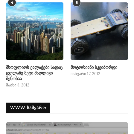
4
5
მსოფლიოს ქალაქები სადაც
მოტორიანი სკეიბორდი
ყველაზე მეტი მაღლივი
იანვარი 17, 2012
შენობაა
მაისი 8, 2012
WWW ᲡᲐᲛᲧᲐᲠᲝ