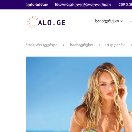
ᲩᲕᲔᲜᲡ ᲨᲔᲡᲐᲮᲔᲑ
ᲩᲮᲝᲠᲝᲬᲧᲣᲡ ᲔᲚᲔᲥᲢᲠᲝᲜᲣᲚᲘ ᲥᲡᲔᲚᲘ
CSRG.G
საინტერესო
მთავარი გვერდი
საინტერესო
art დღიური