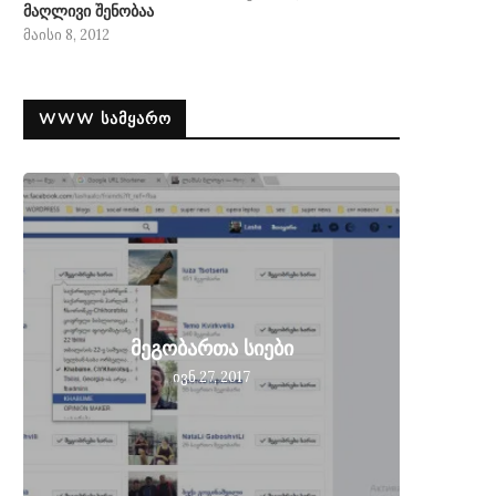
მაღლივი შენობაა
მაისი 8, 2012
WWW ᲡᲐᲛᲧᲐᲠᲝ
მეგობ
მეგობართა სიები
მიღებ
ივნ 27, 2017