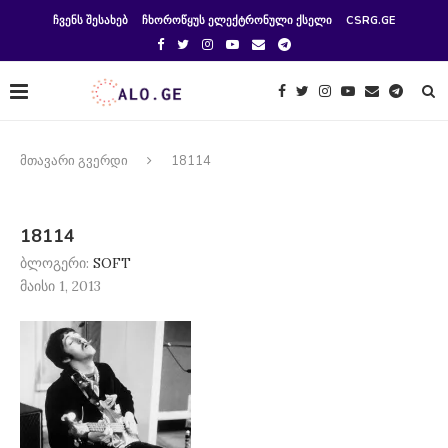
ᲩᲕᲔᲜᲡ ᲨᲔᲡᲐᲮᲔᲑ
ᲩᲮᲝᲠᲝᲬᲧᲣᲡ ᲔᲚᲔᲥᲢᲠᲝᲜᲣᲚᲘ ᲥᲡᲔᲚᲘ
CSRG.GE
მთავარი გვერდი
18114
18114
ბლოგერი:
SOFT
მაისი 1, 2013