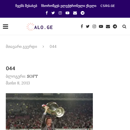
ᲩᲕᲔᲜᲡ ᲨᲔᲡᲐᲮᲔᲑ
ᲩᲮᲝᲠᲝᲬᲧᲣᲡ ᲔᲚᲔᲥᲢᲠᲝᲜᲣᲚᲘ ᲥᲡᲔᲚᲘ
CSRG.GE
მთავარი გვერდი
044
044
ბლოგერი:
SOFT
მაისი 8, 2013