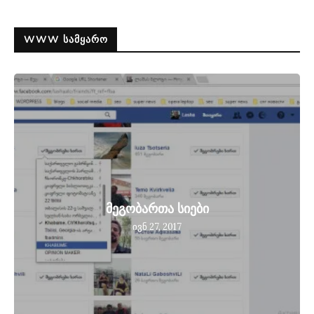
WWW ᲡᲐᲛᲧᲐᲠᲝ
მეგობართა სიები
ივნ 27, 2017