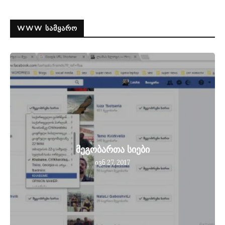
WWW ᲡᲐᲛᲧᲐᲠᲝ
მეგობართა სიები
ივნ 27, 2017