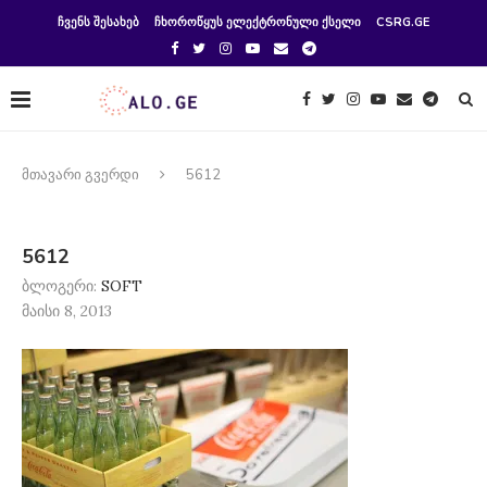
ᲩᲕᲔᲜᲡ ᲨᲔᲡᲐᲮᲔᲑ
ᲩᲮᲝᲠᲝᲬᲧᲣᲡ ᲔᲚᲔᲥᲢᲠᲝᲜᲣᲚᲘ ᲥᲡᲔᲚᲘ
CSRG.GE
მთავარი გვერდი
5612
5612
ბლოგერი:
SOFT
მაისი 8, 2013