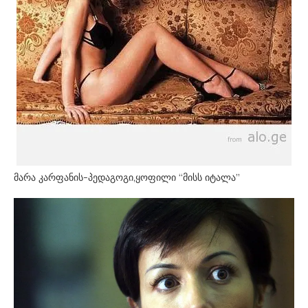
მარა კარფანის-პედაგოგი,ყოფილი “მისს იტალა”