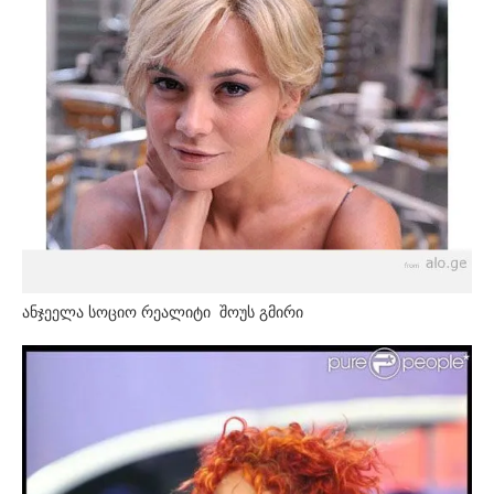
ანჯეელა სოციო რეალიტი შოუს გმირი