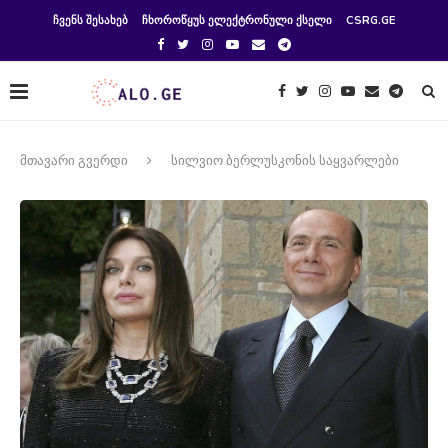
ᲩᲕᲔᲜᲡ ᲨᲔᲡᲐᲮᲔᲑ
ᲩᲮᲝᲠᲝᲬᲧᲣᲡ ᲔᲚᲔᲥᲢᲠᲝᲜᲣᲚᲘ ᲥᲡᲔᲚᲘ
CSRG.GE
მთავარი გვერდი
სილვიო ბერლუსკონის საყვარლები