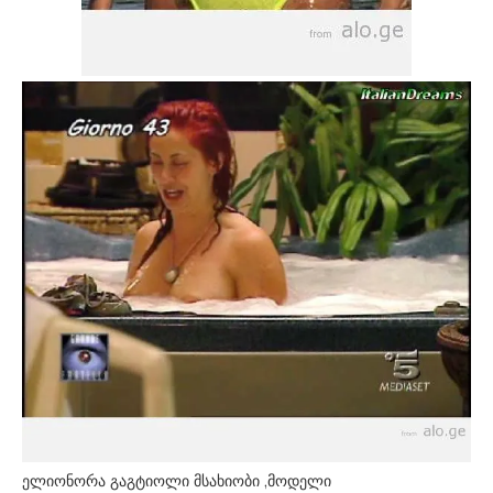
ელიონორა გაგტიოლი მსახიობი ,მოდელი