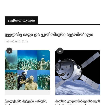
ᲢᲔᲥᲜᲝᲚᲝᲒᲘᲔᲑᲘ
ყველაზე იაფი და ეკონომიური ავტომობილი
იანვარი 10, 2012
2
3
წყალქვეშა მუზეუმი კანკუნი,
მარსის კოლონიზაციისათვის