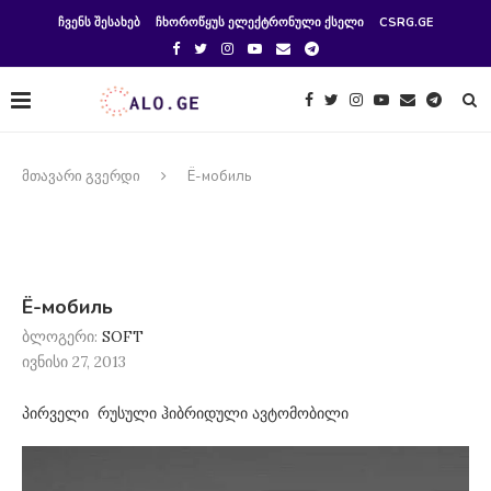
ᲩᲕᲔᲜᲡ ᲨᲔᲡᲐᲮᲔᲑ
ᲩᲮᲝᲠᲝᲬᲧᲣᲡ ᲔᲚᲔᲥᲢᲠᲝᲜᲣᲚᲘ ᲥᲡᲔᲚᲘ
CSRG.GE
მთავარი გვერდი
Ё-мобиль
Ё-мобиль
ბლოგერი:
SOFT
ივნისი 27, 2013
პირველი რუსული ჰიბრიდული ავტომობილი