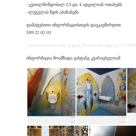
-კეთილმოწყობილ 2,3 და 4 ადგილიან ოთახებს
-ლუგელას წყის აბაზანებს
დამატებითი ინფორმაციისთვის დაუკავშირდით
599 22 02 01
www.facebook.com/pages/Pansionat-lugela/3553592
ინფორმაცია მოამზადა ვახტანგ კვარაცხელიამ
გორ მოვაწესრიგოთ
“საიდუმლო მესიჯები
თა ზოლი? (news feed)
მარ 28, 2017
ივნ 27, 2017