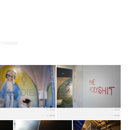
77910238
” Viber-ში
ფეისბუქის აქაუნთის გაუქმება
ივლ 9, 2014