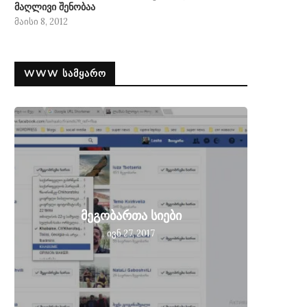
მაღლივი შენობაა
მაისი 8, 2012
WWW ᲡᲐᲛᲧᲐᲠᲝ
მეგობ
მეგობართა სიები
მიღებ
ივნ 27, 2017