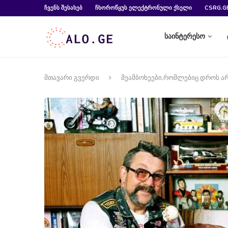
ᲩᲕᲔᲜᲡ ᲨᲔᲡᲐᲮᲔᲑ
ᲩᲮᲝᲠᲝᲬᲧᲣᲡ ᲔᲚᲔᲥᲢᲠᲝᲜᲣᲚᲘ ᲥᲡᲔᲚᲘ
CSRG.G
საინტერესო
მთავარი გვერდი
მეამბოხეები,რომლებიც დროს არ