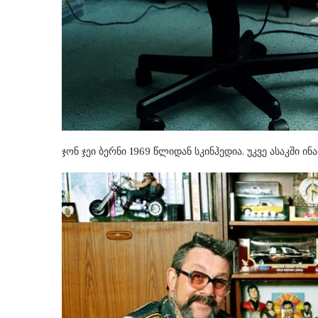
ჯონ ჯეი ბერნი 1969 წლიდან სკინჰედია. უკვე ასაკში 