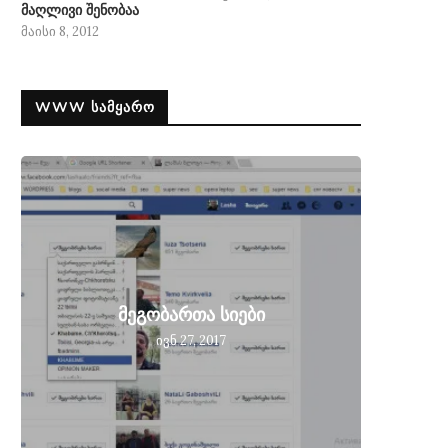
მაღლივი შენობაა
მაისი 8, 2012
WWW ᲡᲐᲛᲧᲐᲠᲝ
მეგობ
მეგობართა სიები
მიღებ
ივნ 27, 2017