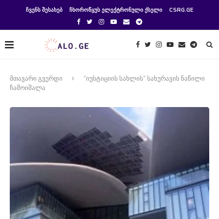
ᲩᲕᲔᲜᲡ ᲨᲔᲡᲐᲮᲔᲑ
ᲩᲮᲝᲠᲝᲬᲧᲣᲡ ᲔᲚᲔᲥᲢᲠᲝᲜᲣᲚᲘ ᲥᲡᲔᲚᲘ
CSRG.GE
მთავარი გვერდი
“იუსტიციის სახლის” სახურავის ნაწილი
ჩამოიშალა