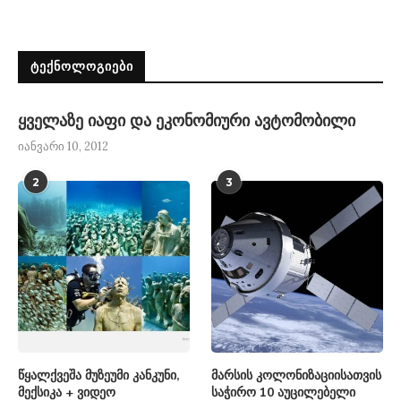
ᲢᲔᲥᲜᲝᲚᲝᲒᲘᲔᲑᲘ
ყველაზე იაფი და ეკონომიური ავტომობილი
იანვარი 10, 2012
2
3
წყალქვეშა მუზეუმი კანკუნი,
მარსის კოლონიზაციისათვის
მექსიკა + ვიდეო
საჭირო 10 აუცილებელი