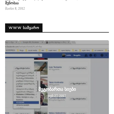
შენობაა
მაისი 8, 2012
WWW ᲡᲐᲛᲧᲐᲠᲝ
მეგობართა სიები
ივნ 27, 2017