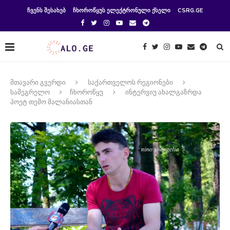
ᲩᲕᲔᲜᲡ ᲨᲔᲡᲐᲮᲔᲑ
ᲩᲮᲝᲠᲝᲬᲧᲣᲡ ᲔᲚᲔᲥᲢᲠᲝᲜᲣᲚᲘ ᲥᲡᲔᲚᲘ
CSRG.GE
მთავარი გვერდი
საქართველოს რეგიონები
სამეგრელო
ჩხოროწყუ
ინტერვიუ ახალგაზრდა
პოეტ თემო მალანიასთან