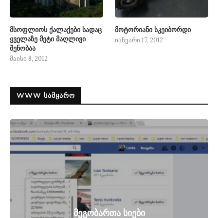
მსოფლიოს ქალაქები სადაც
მოტორიანი სკეიბორდი
ყველაზე მეტი მაღლივი
იანვარი 17, 2012
შენობაა
მაისი 8, 2012
WWW ᲡᲐᲛᲧᲐᲠᲝ
მეგობართა სიები