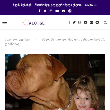
ᲩᲕᲔᲜᲡ ᲨᲔᲡᲐᲮᲔᲑ
ᲩᲮᲝᲠᲝᲬᲧᲣᲡ ᲔᲚᲔᲥᲢᲠᲝᲜᲣᲚᲘ ᲥᲡᲔᲚᲘ
CSRG.GE
მთავარი გვერდი
ძალიან კეთილი ძაღლი, სანამ ბურთს არ
დაინახავს