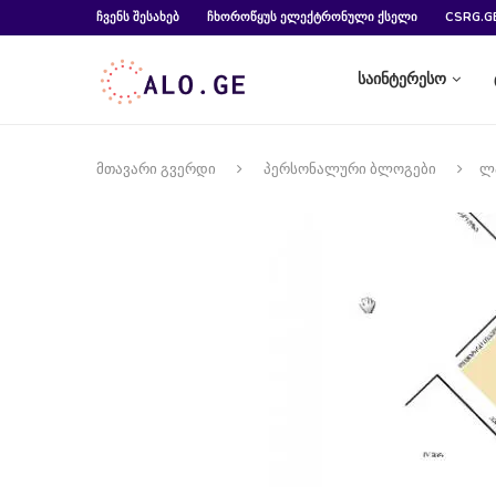
ᲩᲕᲔᲜᲡ ᲨᲔᲡᲐᲮᲔᲑ
ᲩᲮᲝᲠᲝᲬᲧᲣᲡ ᲔᲚᲔᲥᲢᲠᲝᲜᲣᲚᲘ ᲥᲡᲔᲚᲘ
CSRG.G
საინტერესო
მთავარი გვერდი
პერსონალური ბლოგები
ლ