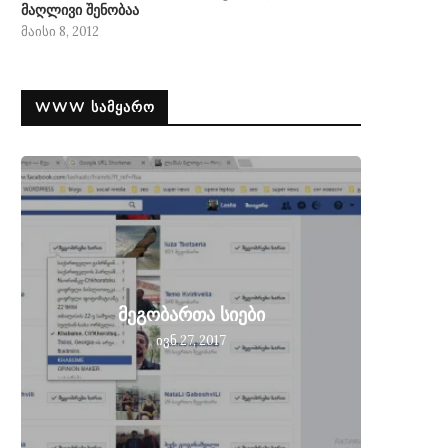
მაღლივი შენობაა
მაისი 8, 2012
WWW ᲡᲐᲛᲧᲐᲠᲝ
მეგობ
მეგობართა სიები
მიღებ
ივნ 27, 2017