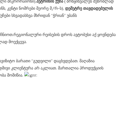
ელი მიკრორაიონი),
პეტრიწის ქუჩა
( ბრწყინვალეს მეზობლად
ნს, კენტი ნომრები მეორე მ/რ-ს),
დემეტრე თავდადებულის
უჩები სხვადასხვა მხრიდან “ჭრიან” უბანს
ვიჩნიოთ.რეგიონალური რეისების დროს ავტობუსი აქ ყოვნდება
ად მოექცევა.
ავიზიტო ბარათი “გუდვილი” დაგხვდებათ. მაღაზია
უდმივი კლიენტურა არ აკლიათ. მართალია პროდუქციის
ობა მომიწია.
” Viber-ში
ფეისბუქის აქაუნთის გაუქმება
ივლ 9, 2014