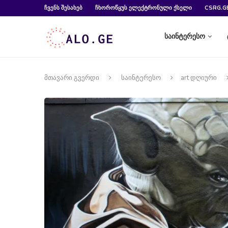
ᲩᲕᲔᲜᲡ ᲨᲔᲡᲐᲮᲔᲑ
ᲩᲮᲝᲠᲝᲬᲧᲣᲡ ᲔᲚᲔᲥᲢᲠᲝᲜᲣᲚᲘ ᲥᲡᲔᲚᲘ
CSRG.G
საინტერესო
მთავარი გვერდი
საინტერესო
art დღიური