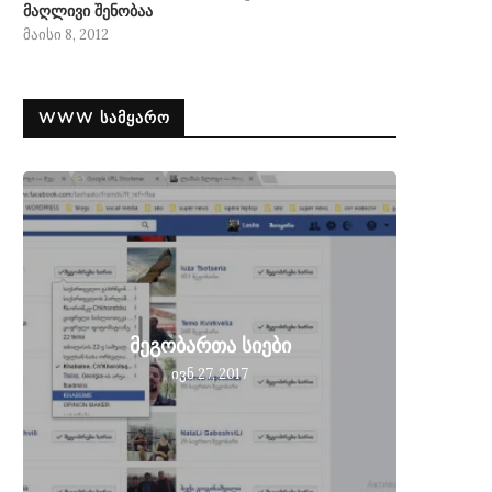
მაღლივი შენობაა
მაისი 8, 2012
WWW ᲡᲐᲛᲧᲐᲠᲝ
მეგობ
მეგობართა სიები
მიღებ
ივნ 27, 2017