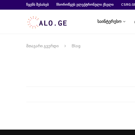
ᲩᲕᲔᲜᲡ ᲨᲔᲡᲐᲮᲔᲑ
ᲩᲮᲝᲠᲝᲬᲧᲣᲡ ᲔᲚᲔᲥᲢᲠᲝᲜᲣᲚᲘ ᲥᲡᲔᲚᲘ
CSRG.G
საინტერესო
მთავარი გვერდი
Blog