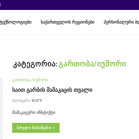
E
ტექნოლოგიები
საქართველოს რეგიონები
პერსონალური ბ
ᲙᲐᲢᲔᲒᲝᲠᲘᲐ:
ᲒᲐᲠᲗᲝᲑᲐ/ᲘᲣᲛᲝᲠᲘ
გართობა/იუმორი
საით გარბის მამაკაცის თვალი
ბლოგერი:
SOFT
მამაკაცური ინსტიქტი
ᲡᲠᲣᲚᲘ ᲩᲐᲜᲐᲬᲔᲠᲘ