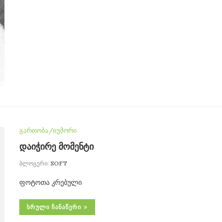
გართობა/იუმორი
დაიჭირე მომენტი
ბლოგერი:
SOFT
ფოტოთა კრებული
ᲡᲠᲣᲚᲘ ᲩᲐᲜᲐᲬᲔᲠᲘ