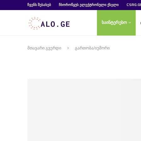
ᲩᲕᲔᲜᲡ ᲨᲔᲡᲐᲮᲔᲑ
ᲩᲮᲝᲠᲝᲬᲧᲣᲡ ᲔᲚᲔᲥᲢᲠᲝᲜᲣᲚᲘ ᲥᲡᲔᲚᲘ
CSRG.G
საინტერესო
მთავარი გვერდი
გართობა/იუმორი