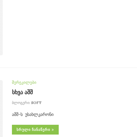
შერეკილები
სხვა აშშ
ბლოგერი:
SOFT
აშშ-ს უსახლკარონი
ᲡᲠᲣᲚᲘ ᲩᲐᲜᲐᲬᲔᲠᲘ