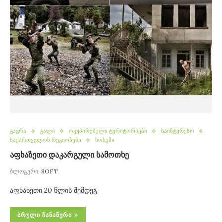
გაგრა
გალი
ოკუპირებული ტერიტორიები
საინტერესო
საქართველოს რეგიონები
სოხუმი
აფხაზეთი დაკარგული სამოთხე
ბლოგერი:
SOFT
აფხახეთი 20 წლის შემდეგ
ᲡᲠᲣᲚᲘ ᲩᲐᲜᲐᲬᲔᲠᲘ