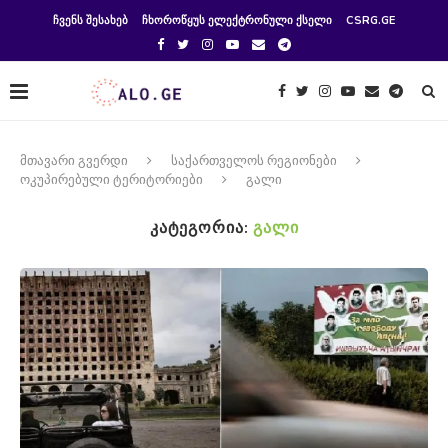
ᲩᲕᲔᲜᲡ ᲨᲔᲡᲐᲮᲔᲑ
ᲩᲮᲝᲠᲝᲬᲧᲣᲡ ᲔᲚᲔᲥᲢᲠᲝᲜᲣᲚᲘ ᲥᲡᲔᲚᲘ
CSRG.GE
მთავარი გვერდი
საქართველოს რეგიონები
ოკუპირებული ტერიტორიები
გალი
ᲙᲐᲢᲔᲒᲝᲠᲘᲐ:
ᲒᲐᲚᲘ