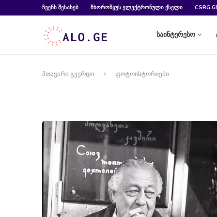
ᲩᲕᲔᲜᲡ ᲨᲔᲡᲐᲮᲔᲑ
ᲩᲮᲝᲠᲝᲬᲧᲣᲡ ᲔᲚᲔᲥᲢᲠᲝᲜᲣᲚᲘ ᲥᲡᲔᲚᲘ
CSRG.G
საინტერესო
მთავარი გვერდი
ფოტოისტორიები