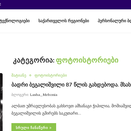
E
ტექნოლოგიები
საქართველოს რეგიონები
პერსონალური ბ
ᲙᲐᲢᲔᲒᲝᲠᲘᲐ:
ᲤᲝᲢᲝᲘᲡᲢᲝᲠᲘᲔᲑᲘ
მატიანე
ფოტოისტორიები
ბადრი ბეგალიშვილი 87 წლის გახდებოდა. მსახი
ბლოგერი:
Lasha_Mebonia
ალბათ უმრავლესობას გახსოვთ ამხანაგი ჭიპილია, მოშიაშვილ
ბეგალიშვილის გმირებს საკუთარი…
ᲡᲠᲣᲚᲘ ᲩᲐᲜᲐᲬᲔᲠᲘ