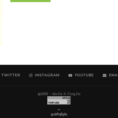
TWITTER
INSTAGRAM
YOUTUBE
EMA
@2019 - Alo.Ge & Csrg.Ge
ᲓᲐᲑᲠᲣᲜᲔᲑᲐ