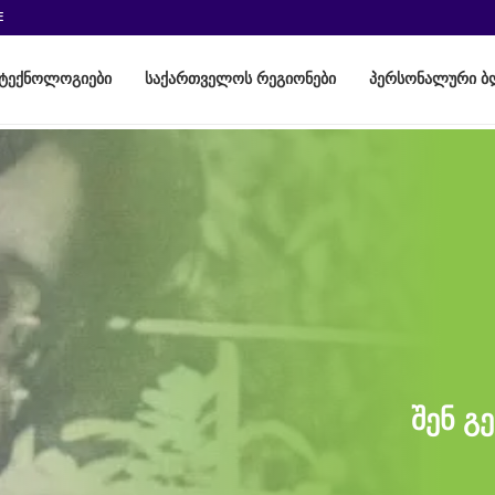
E
ტექნოლოგიები
საქართველოს რეგიონები
პერსონალური ბ
შენ გ