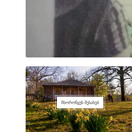
ჩხოროწყუს შესახებ