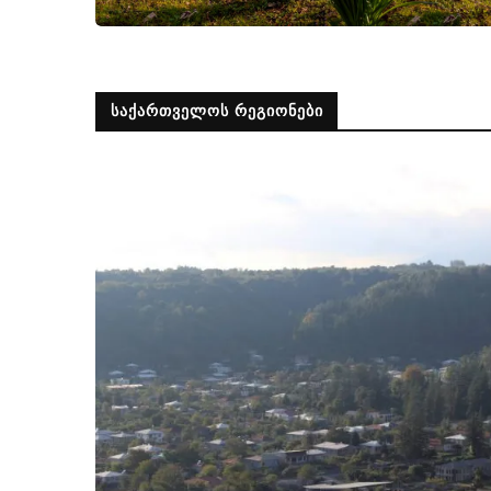
ᲡᲐᲥᲐᲠᲗᲕᲔᲚᲝᲡ ᲠᲔᲒᲘᲝᲜᲔᲑᲘ