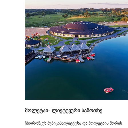
გორ მოვაწესრიგოთ
“საიდუმლო მესიჯები
თა ზოლი? (news feed)
მარ 28, 2017
ივნ 27, 2017
მოლეტაი- ლიეტუვური სამოთხე
ჩხოროწყუს მუნიციპალიტეტსა და მოლეტაის შორის