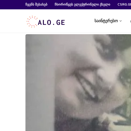
ᲩᲕᲔᲜᲡ ᲨᲔᲡᲐᲮᲔᲑ
ᲩᲮᲝᲠᲝᲬᲧᲣᲡ ᲔᲚᲔᲥᲢᲠᲝᲜᲣᲚᲘ ᲥᲡᲔᲚᲘ
CSRG.G
საინტერესო