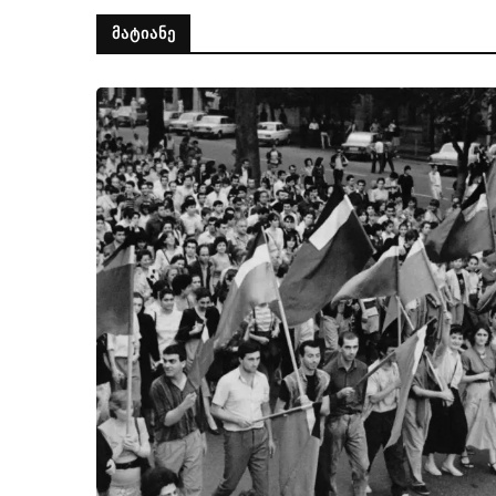
ᲛᲐᲢᲘᲐᲜᲔ