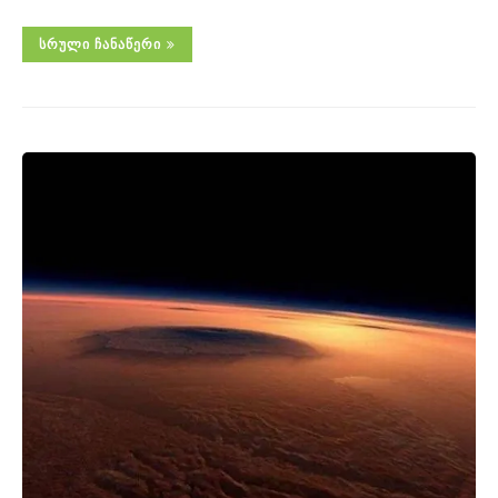
ᲡᲠᲣᲚᲘ ᲩᲐᲜᲐᲬᲔᲠᲘ