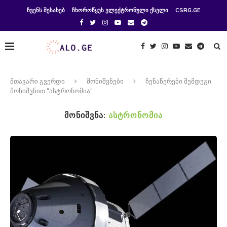
ᲩᲕᲔᲜᲡ ᲨᲔᲡᲐᲮᲔᲑ
ᲩᲮᲝᲠᲝᲬᲧᲣᲡ ᲔᲚᲔᲥᲢᲠᲝᲜᲣᲚᲘ ᲥᲡᲔᲚᲘ
CSRG.GE
მთავარი გვერდი
მონიშვნები
ჩენაწერები შემდეგი
მონიშვნით "ასტრონომია"
ᲛᲝᲜᲘᲨᲕᲜᲐ:
ᲐᲡᲢᲠᲝᲜᲝᲛᲘᲐ