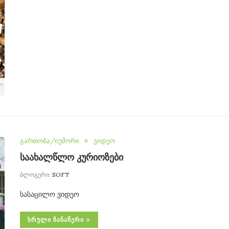
გართობა/იუმორი
ვიდეო
საახალწლო კურიოზები
ბლოგერი:
SOFT
სასაცილო ვიდეო
ᲡᲠᲣᲚᲘ ᲩᲐᲜᲐᲬᲔᲠᲘ