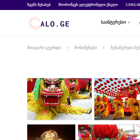
ᲩᲕᲔᲜᲡ ᲨᲔᲡᲐᲮᲔᲑ
ᲩᲮᲝᲠᲝᲬᲧᲣᲡ ᲔᲚᲔᲥᲢᲠᲝᲜᲣᲚᲘ ᲥᲡᲔᲚᲘ
CSRG.G
საინტერესო
მთავარი გვერდი
მონიშვნები
ჩენაწერები შე