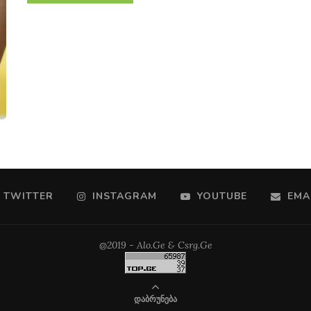
TWITTER
INSTAGRAM
YOUTUBE
EMA
@2019 - Alo.Ge & Csrg.Ge
ᲓᲐᲑᲠᲣᲜᲔᲑᲐ