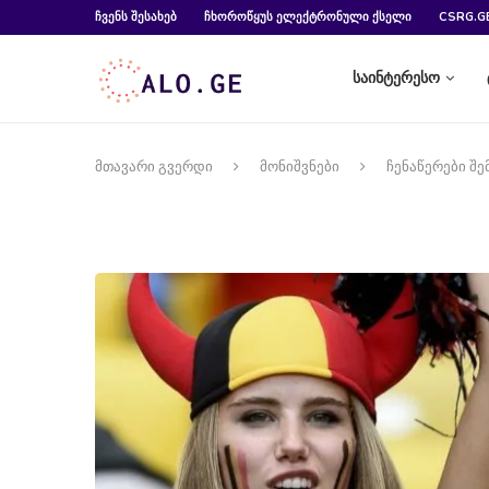
ᲩᲕᲔᲜᲡ ᲨᲔᲡᲐᲮᲔᲑ
ᲩᲮᲝᲠᲝᲬᲧᲣᲡ ᲔᲚᲔᲥᲢᲠᲝᲜᲣᲚᲘ ᲥᲡᲔᲚᲘ
CSRG.G
საინტერესო
მთავარი გვერდი
მონიშვნები
ჩენაწერები შე