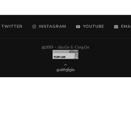
TWITTER
INSTAGRAM
YOUTUBE
EMA
@2019 - Alo.Ge & Csrg.Ge
ᲓᲐᲑᲠᲣᲜᲔᲑᲐ