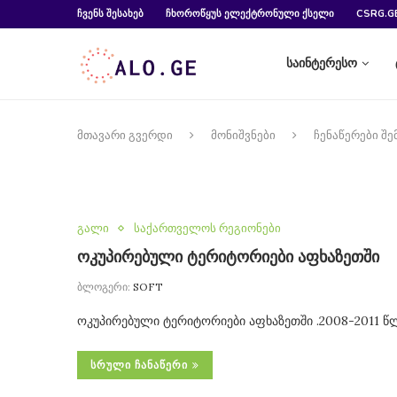
ᲩᲕᲔᲜᲡ ᲨᲔᲡᲐᲮᲔᲑ
ᲩᲮᲝᲠᲝᲬᲧᲣᲡ ᲔᲚᲔᲥᲢᲠᲝᲜᲣᲚᲘ ᲥᲡᲔᲚᲘ
CSRG.G
საინტერესო
მთავარი გვერდი
მონიშვნები
ჩენაწერები შე
გალი
საქართველოს რეგიონები
ოკუპირებული ტერიტორიები აფხაზეთში
ბლოგერი:
SOFT
ოკუპირებული ტერიტორიები აფხაზეთში .2008-2011 წ
ᲡᲠᲣᲚᲘ ᲩᲐᲜᲐᲬᲔᲠᲘ