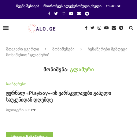
ᲩᲕᲔᲜᲡ ᲨᲔᲡᲐᲮᲔᲑ
ᲩᲮᲝᲠᲝᲬᲧᲣᲡ ᲔᲚᲔᲥᲢᲠᲝᲜᲣᲚᲘ ᲥᲡᲔᲚᲘ
CSRG.GE
მთავარი გვერდი
მონიშვნები
ჩენაწერები შემდეგი
მონიშვნით "გლამური"
ᲛᲝᲜᲘᲨᲕᲜᲐ:
ᲒᲚᲐᲛᲣᲠᲘ
საინტერესო
ჟურნალ «Playboy»-ის ვარსკვლავები გასული
საუკუნიდან დღემდე
ბლოგერი:
SOFT