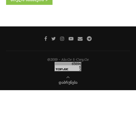
ᲡᲠᲣᲚᲘ ᲩᲐᲜᲐᲬᲔᲠᲘ
@2019 - Alo.Ge & Csrg.Ge
ᲓᲐᲑᲠᲣᲜᲔᲑᲐ