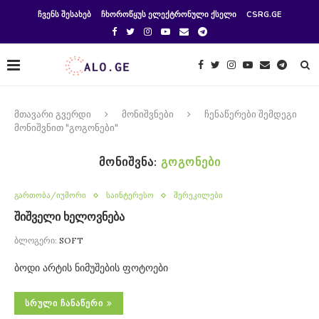
ᲩᲕᲔᲜᲡ ᲨᲔᲡᲐᲮᲔᲑ
ᲩᲮᲝᲠᲝᲬᲧᲣᲡ ᲔᲚᲔᲥᲢᲠᲝᲜᲣᲚᲘ ᲥᲡᲔᲚᲘ
CSRG.GE
მთავარი გვერდი
მონიშვნები
ჩენაწერები შემდეგი
მონიშვნით "გოგონები"
ᲛᲝᲜᲘᲨᲕᲜᲐ:
ᲒᲝᲒᲝᲜᲔᲑᲘ
გართობა/იუმორი
საინტერესო
შერეკილები
შიშველი ხელოვნება
ბლოგერი:
SOFT
ბოდი არტის ნიმუშების ფოტოები
ᲡᲠᲣᲚᲘ ᲩᲐᲜᲐᲬᲔᲠᲘ