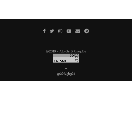
@2019 - Alo.Ge & Csrg.Ge
ᲓᲐᲑᲠᲣᲜᲔᲑᲐ