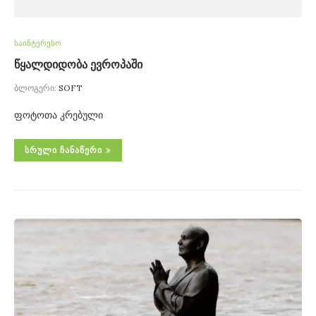
საინტერესო
წყალდიდობა ევროპაში
ბლოგერი:
SOFT
ფოტოთა კრებული
ᲡᲠᲣᲚᲘ ᲩᲐᲜᲐᲬᲔᲠᲘ