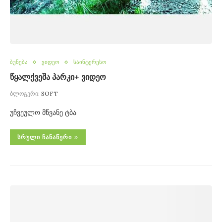
ბუნება
ვიდეო
საინტერესო
წყალქვეშა პარკი+ ვიდეო
ბლოგერი:
SOFT
უჩვეულო მწვანე ტბა
ᲡᲠᲣᲚᲘ ᲩᲐᲜᲐᲬᲔᲠᲘ