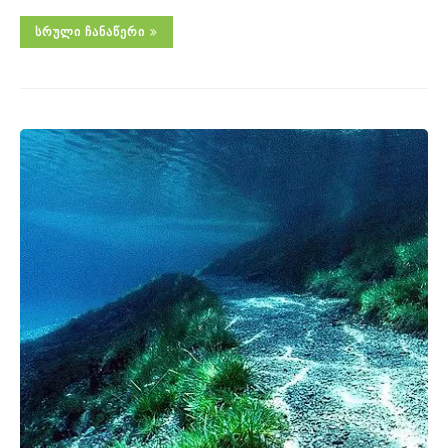
ᲡᲠᲣᲚᲘ ᲩᲐᲜᲐᲬᲔᲠᲘ