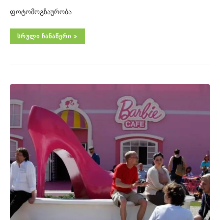
ფოტომოგზაურობა
ᲡᲠᲣᲚᲘ ᲩᲐᲜᲐᲬᲔᲠᲘ