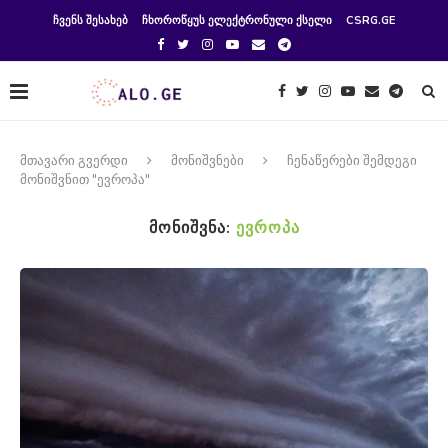
ᲩᲕᲔᲜᲡ ᲨᲔᲡᲐᲮᲔᲑ
ᲩᲮᲝᲠᲝᲬᲧᲣᲡ ᲔᲚᲔᲥᲢᲠᲝᲜᲣᲚᲘ ᲥᲡᲔᲚᲘ
CSRG.GE
მთავარი გვერდი
მონიშვნები
ჩენაწერები შემდეგი
მონიშვნით "ევროპა"
ᲛᲝᲜᲘᲨᲕᲜᲐ:
ᲔᲕᲠᲝᲞᲐ