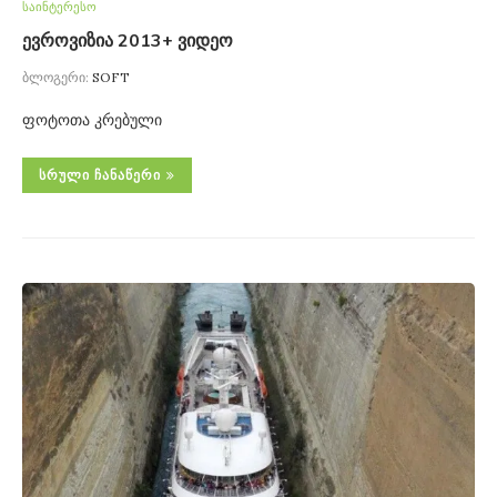
საინტერესო
ევროვიზია 2013+ ვიდეო
ბლოგერი:
SOFT
ფოტოთა კრებული
ᲡᲠᲣᲚᲘ ᲩᲐᲜᲐᲬᲔᲠᲘ