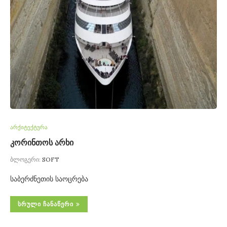
არქიტექტურა
კორინთოს არხი
ბლოგერი:
SOFT
საბერძნეთის საოცრება
ᲡᲠᲣᲚᲘ ᲩᲐᲜᲐᲬᲔᲠᲘ