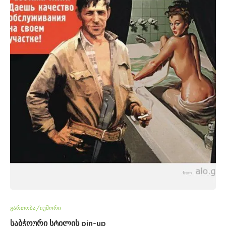
გართობა/იუმორი
საბჭოური სტილის pin-up