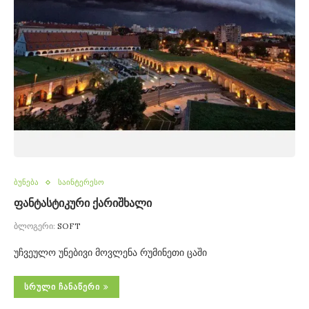
ბუნება
საინტერესო
ფანტასტიკური ქარიშხალი
ბლოგერი:
SOFT
უჩვეულო უნებივი მოვლენა რუმინეთი ცაში
ᲡᲠᲣᲚᲘ ᲩᲐᲜᲐᲬᲔᲠᲘ