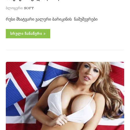
ბლოგერი:
SOFT
რუსი მხატვარი ვალერი ბარიკინის ნამუშევრები
ᲡᲠᲣᲚᲘ ᲩᲐᲜᲐᲬᲔᲠᲘ