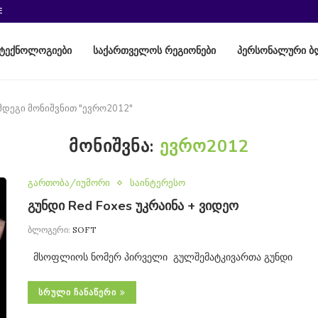
E
ტექნოლოგიები
საქართველოს რეგიონები
პერსონალური ბ
მდეგი მონიშვნით "ევრო2012"
ᲛᲝᲜᲘᲨᲕᲜᲐ:
ᲔᲕᲠᲝ2012
გართობა/იუმორი
საინტერესო
გუნდი Red Foxes უკრაინა + ვიდეო
ბლოგერი:
SOFT
მსოფლიოს ნომერ პირველი გულშემატკივართა გუნდი
ᲡᲠᲣᲚᲘ ᲩᲐᲜᲐᲬᲔᲠᲘ