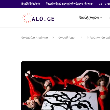
ᲩᲕᲔᲜᲡ ᲨᲔᲡᲐᲮᲔᲑ
ᲩᲮᲝᲠᲝᲬᲧᲣᲡ ᲔᲚᲔᲥᲢᲠᲝᲜᲣᲚᲘ ᲥᲡᲔᲚᲘ
CSRG.G
საინტერესო
მთავარი გვერდი
მონიშვნები
ჩენაწერები შე