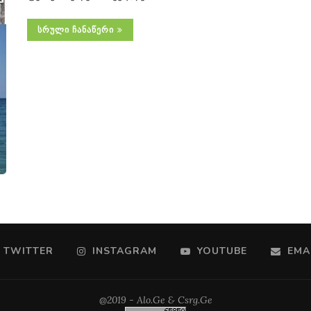
ᲡᲠᲣᲚᲘ ᲩᲐᲜᲐᲬᲔᲠᲘ
TWITTER
INSTAGRAM
YOUTUBE
EMA
@2019 - Alo.Ge & Csrg.Ge