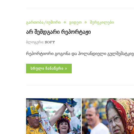
გართობა/იუმორი
ვიდეო
შერეკილები
არ შემდგარი რეპორტაჟი
ბლოგერი:
SOFT
რეპორტიორი გოგონა და ჰოლანდიელი გულშემატკივრ
ᲡᲠᲣᲚᲘ ᲩᲐᲜᲐᲬᲔᲠᲘ