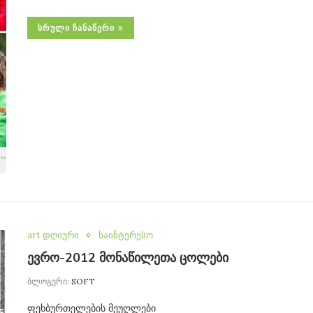
ᲡᲠᲣᲚᲘ ᲩᲐᲜᲐᲬᲔᲠᲘ
art დღიური
საინტერესო
ევრო-2012 მონაწილეთა ცოლები
ბლოგერი:
SOFT
ფეხბურთელების მეუღლები