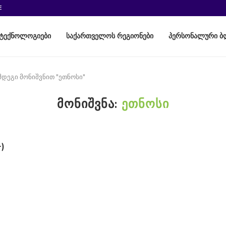
E
ტექნოლოგიები
საქართველოს რეგიონები
პერსონალური ბ
მდეგი მონიშვნით "ეთნოსი"
ᲛᲝᲜᲘᲨᲕᲜᲐ:
ᲔᲗᲜᲝᲡᲘ
)