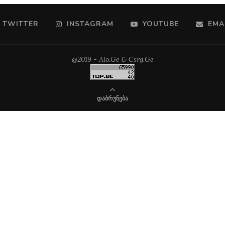
TWITTER
INSTAGRAM
YOUTUBE
EMA
@2019 - Alo.Ge & Csrg.Ge
ᲓᲐᲑᲠᲣᲜᲔᲑᲐ