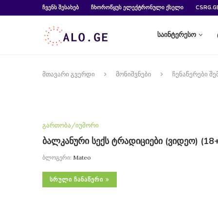
ᲩᲕᲔᲜᲡ ᲨᲔᲡᲐᲮᲔᲑ
ᲩᲮᲝᲠᲝᲬᲧᲣᲡ ᲔᲚᲔᲥᲢᲠᲝᲜᲣᲚᲘ ᲥᲡᲔᲚᲘ
CSRG.G
საინტერესო
მთავარი გვერდი
მონიშვნები
ჩენაწერები შე
გართობა/იუმორი
ბალკანური სექს ტრადიციები (ვიდეო) (18+
ბლოგერი:
Mateo
ᲡᲠᲣᲚᲘ ᲩᲐᲜᲐᲬᲔᲠᲘ