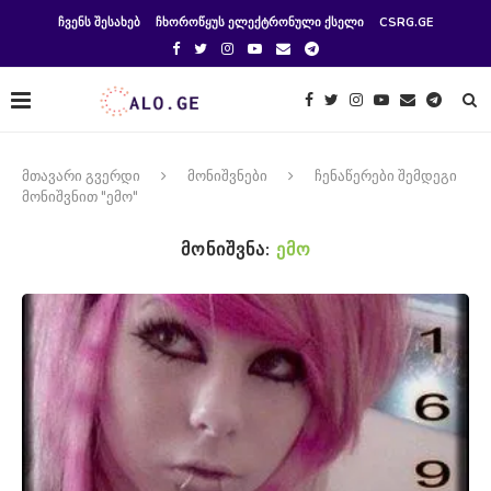
ᲩᲕᲔᲜᲡ ᲨᲔᲡᲐᲮᲔᲑ
ᲩᲮᲝᲠᲝᲬᲧᲣᲡ ᲔᲚᲔᲥᲢᲠᲝᲜᲣᲚᲘ ᲥᲡᲔᲚᲘ
CSRG.GE
მთავარი გვერდი
მონიშვნები
ჩენაწერები შემდეგი
მონიშვნით "ემო"
ᲛᲝᲜᲘᲨᲕᲜᲐ:
ᲔᲛᲝ