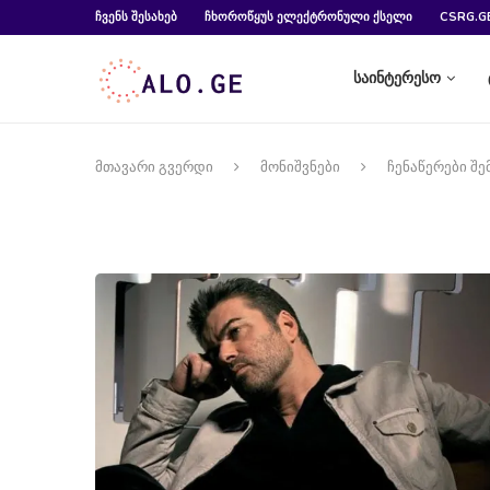
ᲩᲕᲔᲜᲡ ᲨᲔᲡᲐᲮᲔᲑ
ᲩᲮᲝᲠᲝᲬᲧᲣᲡ ᲔᲚᲔᲥᲢᲠᲝᲜᲣᲚᲘ ᲥᲡᲔᲚᲘ
CSRG.G
საინტერესო
მთავარი გვერდი
მონიშვნები
ჩენაწერები შე