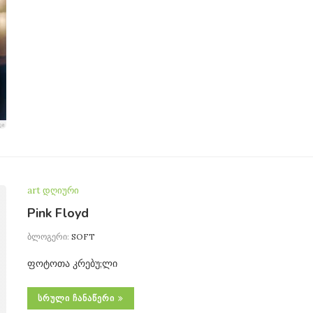
art დღიური
Pink Floyd
ბლოგერი:
SOFT
ფოტოთა კრებუ;ლი
ᲡᲠᲣᲚᲘ ᲩᲐᲜᲐᲬᲔᲠᲘ