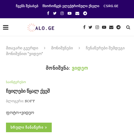
ᲩᲕᲔᲜᲡ ᲨᲔᲡᲐᲮᲔᲑ
ᲩᲮᲝᲠᲝᲬᲧᲣᲡ ᲔᲚᲔᲥᲢᲠᲝᲜᲣᲚᲘ ᲥᲡᲔᲚᲘ
CSRG.GE
მთავარი გვერდი
მონიშვნები
ჩენაწერები შემდეგი
მონიშვნით "ვიდეო"
ᲛᲝᲜᲘᲨᲕᲜᲐ:
ᲕᲘᲓᲔᲝ
საინტერესო
ჩვილები წყალ ქვეშ
ბლოგერი:
SOFT
ფოტო+ვიდეო
ᲡᲠᲣᲚᲘ ᲩᲐᲜᲐᲬᲔᲠᲘ