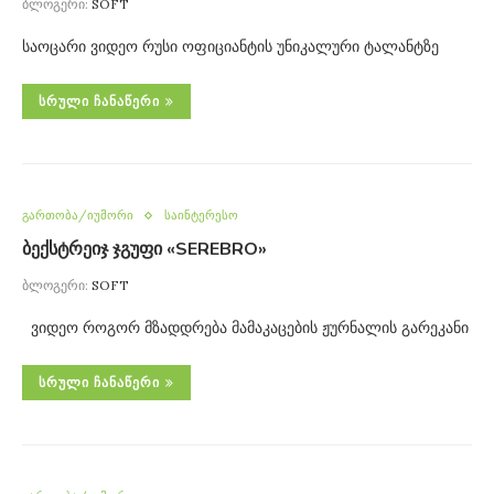
ბლოგერი:
SOFT
საოცარი ვიდეო რუსი ოფიციანტის უნიკალური ტალანტზე
ᲡᲠᲣᲚᲘ ᲩᲐᲜᲐᲬᲔᲠᲘ
გართობა/იუმორი
საინტერესო
ბექსტრეიჯ ჯგუფი «SEREBRO»
ბლოგერი:
SOFT
ვიდეო როგორ მზადდრება მამაკაცების ჟურნალის გარეკანი
ᲡᲠᲣᲚᲘ ᲩᲐᲜᲐᲬᲔᲠᲘ