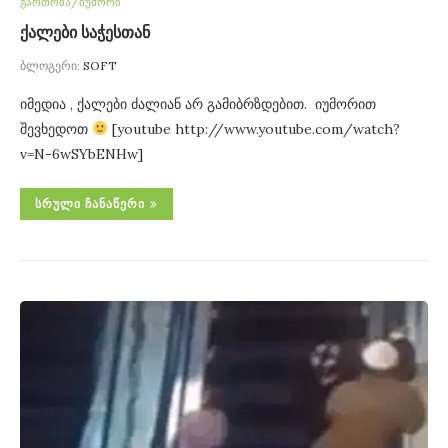
გართობა/იუმორი
ქალები საჭესთან
ბლოგერი:
SOFT
იმედია , ქალები ძალიან არ გამიბრზდებით. იუმორით
შევხედოთ
[youtube http://www.youtube.com/watch?
v=N-6wSYbENHw]
ᲡᲠᲣᲚᲘ ᲩᲐᲜᲐᲬᲔᲠᲘ