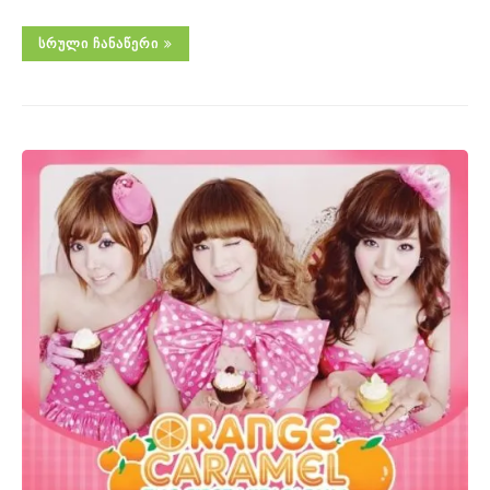
ᲡᲠᲣᲚᲘ ᲩᲐᲜᲐᲬᲔᲠᲘ