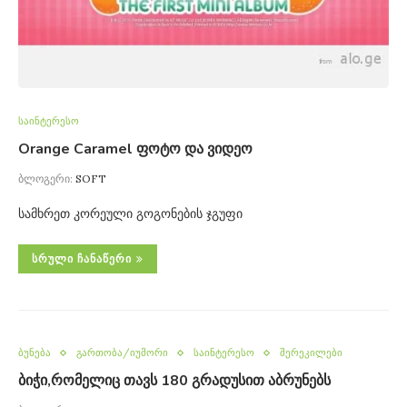
საინტერესო
Orange Caramel ფოტო და ვიდეო
ბლოგერი:
SOFT
სამხრეთ კორეული გოგონების ჯგუფი
ᲡᲠᲣᲚᲘ ᲩᲐᲜᲐᲬᲔᲠᲘ
ბუნება
გართობა/იუმორი
საინტერესო
შერეკილები
ბიჭი,რომელიც თავს 180 გრადუსით აბრუნებს