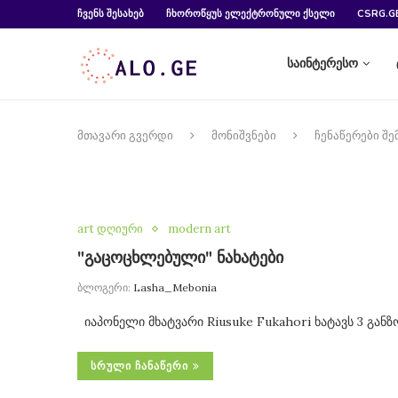
ᲩᲕᲔᲜᲡ ᲨᲔᲡᲐᲮᲔᲑ
ᲩᲮᲝᲠᲝᲬᲧᲣᲡ ᲔᲚᲔᲥᲢᲠᲝᲜᲣᲚᲘ ᲥᲡᲔᲚᲘ
CSRG.G
საინტერესო
მთავარი გვერდი
მონიშვნები
ჩენაწერები შე
art დღიური
modern art
"გაცოცხლებული" ნახატები
ბლოგერი:
Lasha_Mebonia
იაპონელი მხატვარი Riusuke Fukahori ხატავს 3 გან
ᲡᲠᲣᲚᲘ ᲩᲐᲜᲐᲬᲔᲠᲘ