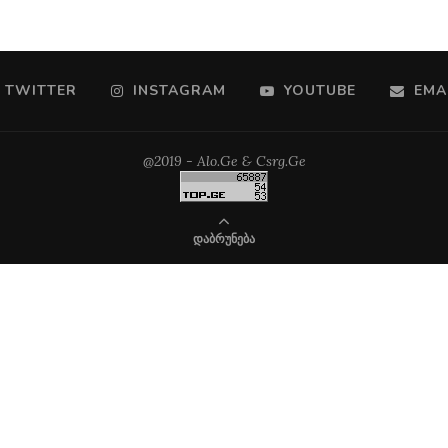
TWITTER
INSTAGRAM
YOUTUBE
EMA
@2019 - Alo.Ge & Csrg.Ge
ᲓᲐᲑᲠᲣᲜᲔᲑᲐ