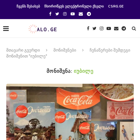
ᲩᲕᲔᲜᲡ ᲨᲔᲡᲐᲮᲔᲑ
ᲩᲮᲝᲠᲝᲬᲧᲣᲡ ᲔᲚᲔᲥᲢᲠᲝᲜᲣᲚᲘ ᲥᲡᲔᲚᲘ
CSRG.GE
მთავარი გვერდი
მონიშვნები
ჩენაწერები შემდეგი
მონიშვნით "იუბილე"
ᲛᲝᲜᲘᲨᲕᲜᲐ:
ᲘᲣᲑᲘᲚᲔ