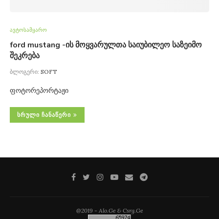
ავტოსამყარო
ford mustang -ის მოყვარულთა საიუბილეო საზეიმო
შეკრება
ბლოგერი:
SOFT
ფოტორეპორტაჟი
ᲡᲠᲣᲚᲘ ᲩᲐᲜᲐᲬᲔᲠᲘ
@2019 - Alo.Ge & Csrg.Ge