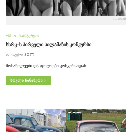
+18
საინტერესო
სსრკ–ს პირველი სილამაზის კონკურსი
ბლოგერი:
SOFT
მონაწილეები და ფოტოები კონკურსიდან
ᲡᲠᲣᲚᲘ ᲩᲐᲜᲐᲬᲔᲠᲘ