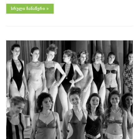
ᲡᲠᲣᲚᲘ ᲩᲐᲜᲐᲬᲔᲠᲘ