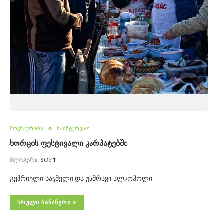
მოგზაურობა
საინტერესო
ხორცის ფესტივალი კარპატებში
ბლოგერი:
SOFT
გემრიელი საჭმელი და უამრავი ალკოჰოლი
ᲡᲠᲣᲚᲘ ᲩᲐᲜᲐᲬᲔᲠᲘ