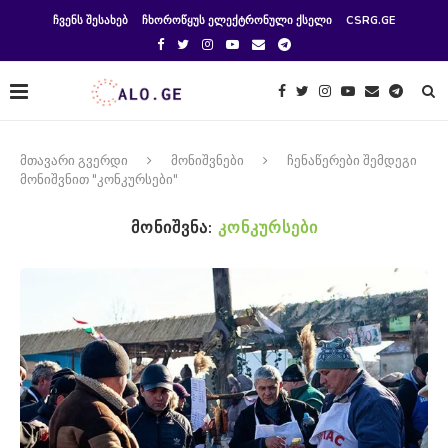
ᲩᲕᲔᲜᲡ ᲨᲔᲡᲐᲮᲔᲑ
ᲩᲮᲝᲠᲝᲬᲧᲣᲡ ᲔᲚᲔᲥᲢᲠᲝᲜᲣᲚᲘ ᲥᲡᲔᲚᲘ
CSRG.GE
მთავარი გვერდი
მონიშვნები
ჩენაწერები შემდეგი
მონიშვნით "კონკურსები"
ᲛᲝᲜᲘᲨᲕᲜᲐ:
ᲙᲝᲜᲙᲣᲠᲡᲔᲑᲘ