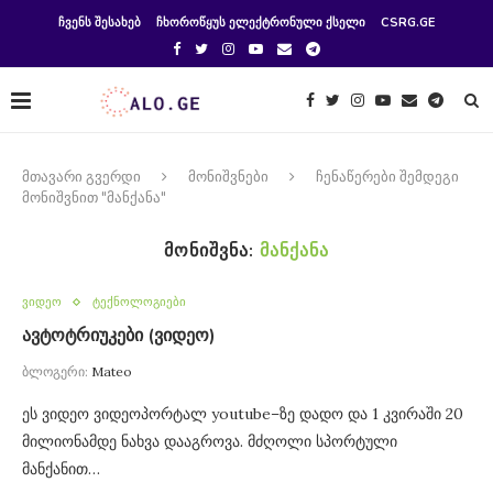
ᲩᲕᲔᲜᲡ ᲨᲔᲡᲐᲮᲔᲑ
ᲩᲮᲝᲠᲝᲬᲧᲣᲡ ᲔᲚᲔᲥᲢᲠᲝᲜᲣᲚᲘ ᲥᲡᲔᲚᲘ
CSRG.GE
მთავარი გვერდი
მონიშვნები
ჩენაწერები შემდეგი
მონიშვნით "მანქანა"
ᲛᲝᲜᲘᲨᲕᲜᲐ:
ᲛᲐᲜᲥᲐᲜᲐ
ვიდეო
ტექნოლოგიები
ავტოტრიუკები (ვიდეო)
ბლოგერი:
Mateo
ეს ვიდეო ვიდეოპორტალ youtube–ზე დადო და 1 კვირაში 20
მილიონამდე ნახვა დააგროვა. მძღოლი სპორტული
მანქანით…