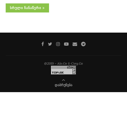
ᲡᲠᲣᲚᲘ ᲩᲐᲜᲐᲬᲔᲠᲘ
@2019 - Alo.Ge & Csrg.Ge
ᲓᲐᲑᲠᲣᲜᲔᲑᲐ