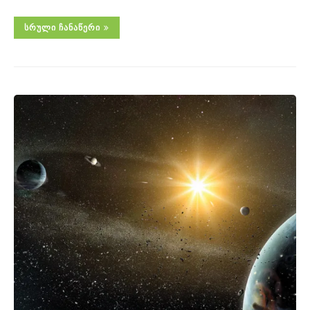
ᲡᲠᲣᲚᲘ ᲩᲐᲜᲐᲬᲔᲠᲘ