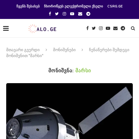
ᲩᲕᲔᲜᲡ ᲨᲔᲡᲐᲮᲔᲑ
ᲩᲮᲝᲠᲝᲬᲧᲣᲡ ᲔᲚᲔᲥᲢᲠᲝᲜᲣᲚᲘ ᲥᲡᲔᲚᲘ
CSRG.GE
მთავარი გვერდი
მონიშვნები
ჩენაწერები შემდეგი
მონიშვნით "მარსი"
ᲛᲝᲜᲘᲨᲕᲜᲐ:
ᲛᲐᲠᲡᲘ