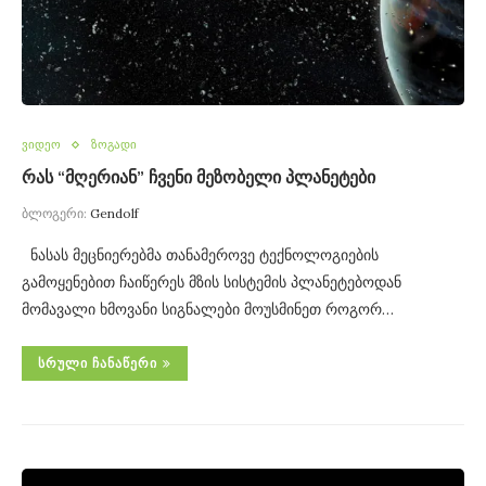
ვიდეო
ზოგადი
რას “მღერიან” ჩვენი მეზობელი პლანეტები
ბლოგერი:
Gendolf
ნასას მეცნიერებმა თანამეროვე ტექნოლოგიების
გამოყენებით ჩაიწერეს მზის სისტემის პლანეტებოდან
მომავალი ხმოვანი სიგნალები მოუსმინეთ როგორ…
ᲡᲠᲣᲚᲘ ᲩᲐᲜᲐᲬᲔᲠᲘ