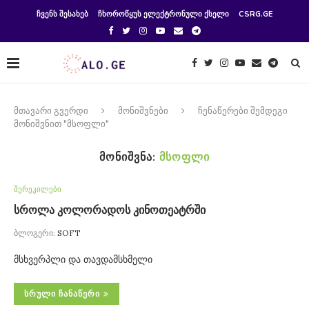
ᲩᲕᲔᲜᲡ ᲨᲔᲡᲐᲮᲔᲑ
ᲩᲮᲝᲠᲝᲬᲧᲣᲡ ᲔᲚᲔᲥᲢᲠᲝᲜᲣᲚᲘ ᲥᲡᲔᲚᲘ
CSRG.GE
მთავარი გვერდი
მონიშვნები
ჩენაწერები შემდეგი
მონიშვნით "მსოფლი"
ᲛᲝᲜᲘᲨᲕᲜᲐ:
ᲛᲡᲝᲤᲚᲘ
შერეკილები
სროლა კოლორადოს კინოთეატრში
ბლოგერი:
SOFT
მსხვერპლი და თავდამსხმელი
ᲡᲠᲣᲚᲘ ᲩᲐᲜᲐᲬᲔᲠᲘ