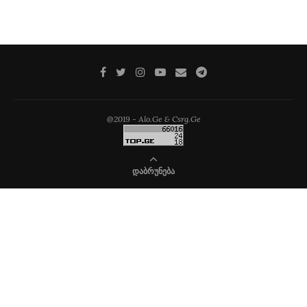
@2019 - Alo.Ge & Csrg.Ge
ᲓᲐᲑᲠᲣᲜᲔᲑᲐ