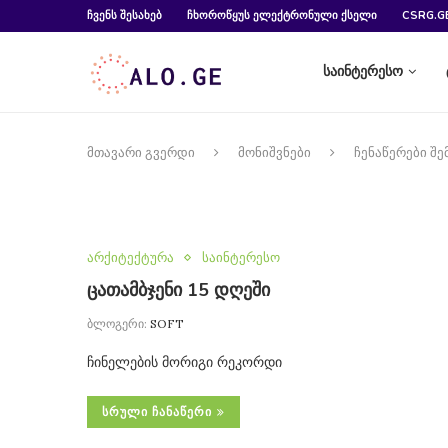
ᲩᲕᲔᲜᲡ ᲨᲔᲡᲐᲮᲔᲑ
ᲩᲮᲝᲠᲝᲬᲧᲣᲡ ᲔᲚᲔᲥᲢᲠᲝᲜᲣᲚᲘ ᲥᲡᲔᲚᲘ
CSRG.G
საინტერესო
მთავარი გვერდი
მონიშვნები
ჩენაწერები შე
არქიტექტურა
საინტერესო
ცათამბჯენი 15 დღეში
ბლოგერი:
SOFT
ჩინელების მორიგი რეკორდი
ᲡᲠᲣᲚᲘ ᲩᲐᲜᲐᲬᲔᲠᲘ