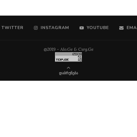
TWITTER
INSTAGRAM
YOUTUBE
EMA
@2019 - Alo.Ge & Csrg.Ge
ᲓᲐᲑᲠᲣᲜᲔᲑᲐ