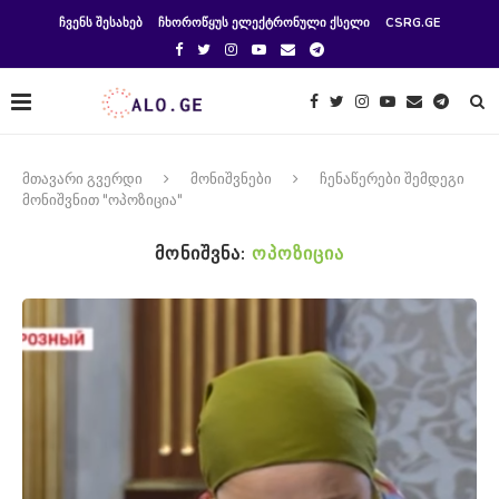
ᲩᲕᲔᲜᲡ ᲨᲔᲡᲐᲮᲔᲑ
ᲩᲮᲝᲠᲝᲬᲧᲣᲡ ᲔᲚᲔᲥᲢᲠᲝᲜᲣᲚᲘ ᲥᲡᲔᲚᲘ
CSRG.GE
მთავარი გვერდი
მონიშვნები
ჩენაწერები შემდეგი
მონიშვნით "ოპოზიცია"
ᲛᲝᲜᲘᲨᲕᲜᲐ:
ᲝᲞᲝᲖᲘᲪᲘᲐ