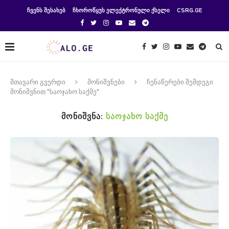
ᲩᲕᲔᲜᲡ ᲨᲔᲡᲐᲮᲔᲑ
ᲩᲮᲝᲠᲝᲬᲧᲣᲡ ᲔᲚᲔᲥᲢᲠᲝᲜᲣᲚᲘ ᲥᲡᲔᲚᲘ
CSRG.GE
მთავარი გვერდი
მონიშვნები
ჩენაწერები შემდეგი
მონიშვნით "საოჯახო საქმე"
ᲛᲝᲜᲘᲨᲕᲜᲐ:
ᲡᲐᲝᲯᲐᲮᲝ ᲡᲐᲥᲛᲔ